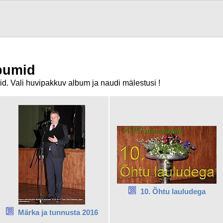
lbumid
d. Vali huvipakkuv album ja naudi mälestusi !
10. Õhtu lauludega
Märka ja tunnusta 2016