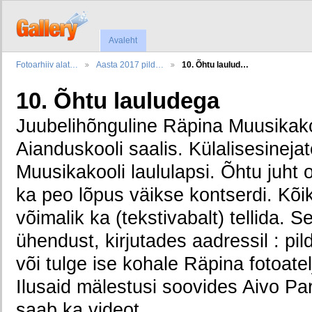
Avaleht
Fotoarhiiv alat…
Aasta 2017 pild…
10. Õhtu laulud…
10. Õhtu lauludega
Juubelihõnguline Räpina Muusikakoo
Aianduskooli saalis. Külalisesinejat
Muusikakooli laululapsi. Õhtu juht o
ka peo lõpus väikse kontserdi. Kõiki
võimalik ka (tekstivabalt) tellida. 
ühendust, kirjutades aadressil : p
või tulge ise kohale Räpina fotoate
Ilusaid mälestusi soovides Aivo Pa
saab ka videot.