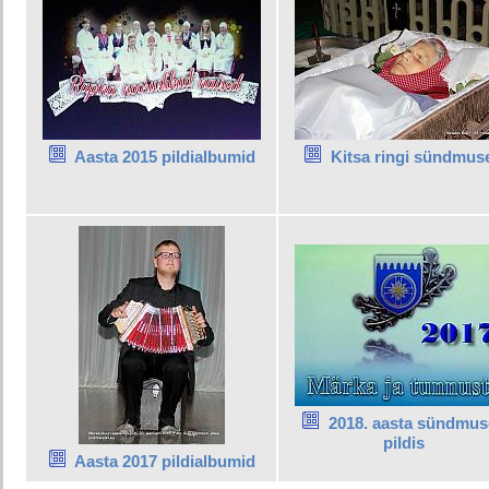
Aasta 2015 pildialbumid
Kitsa ringi sündmus
2018. aasta sündmus
pildis
Aasta 2017 pildialbumid