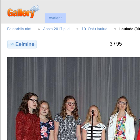
Avaleht
Fotoarhiiv alat…
Aasta 2017 pild…
10. Õhtu laulud…
Laulude (00
3 / 95
Eelmine