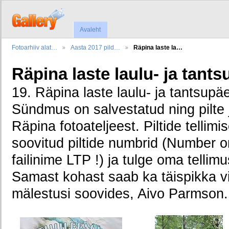
Avaleht
Fotoarhiiv alat…
Aasta 2017 pild…
Räpina laste la…
Räpina laste laulu- ja tants
19. Räpina laste laulu- ja tantsup
Sündmus on salvestatud ning pilte j
Räpina fotoateljeest. Piltide tellimi
soovitud piltide numbrid (Number o
failinime LTP !) ja tulge oma tellim
Samast kohast saab ka täispikka vid
mälestusi soovides, Aivo Parmson.