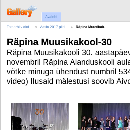
Avaleht
Fotoarhiiv alat…
Aasta 2017 pild…
Räpina Muusikak…
Räpina Muusikakool-30
Räpina Muusikakooli 30. aastapäev
novembril Räpina Aianduskooli aulas
võtke minuga ühendust numbril 53
video) Ilusaid mälestusi soovib Ai