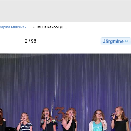
Räpina Muusikak…
Muusikakooli (0…
2 / 98
Järgmine