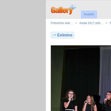
Avaleht
Fotoarhiiv alat…
Aasta 2017 pild…
Eelmine