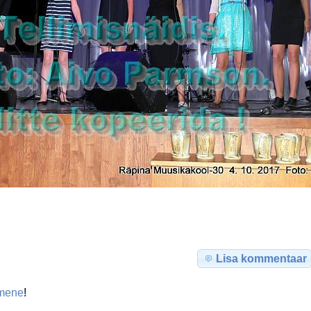
Lisa kommentaar
mene
!