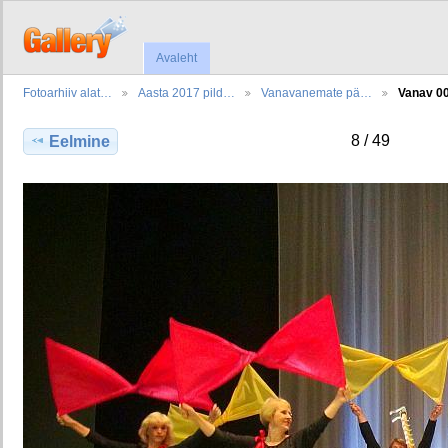
Avaleht
Fotoarhiiv alat…
Aasta 2017 pild…
Vanavanemate pä…
Vanav 0
8 / 49
Eelmine