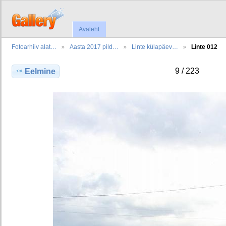
Avaleht
Fotoarhiiv alat…
Aasta 2017 pild…
Linte külapäev…
Linte 012
9 / 223
Eelmine