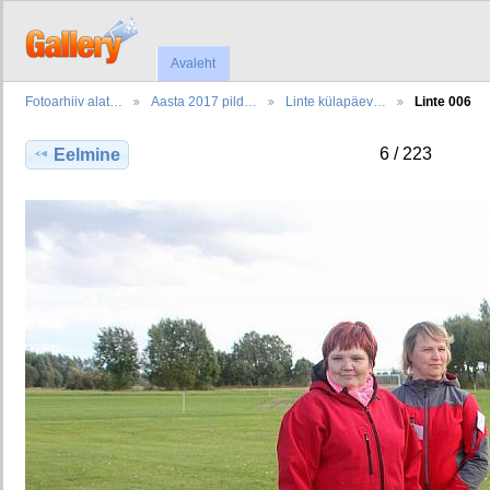
Avaleht
Fotoarhiiv alat…
Aasta 2017 pild…
Linte külapäev…
Linte 006
6 / 223
Eelmine