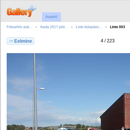
Avaleht
Fotoarhiiv alat…
Aasta 2017 pild…
Linte külapäev…
Linte 003
4 / 223
Eelmine