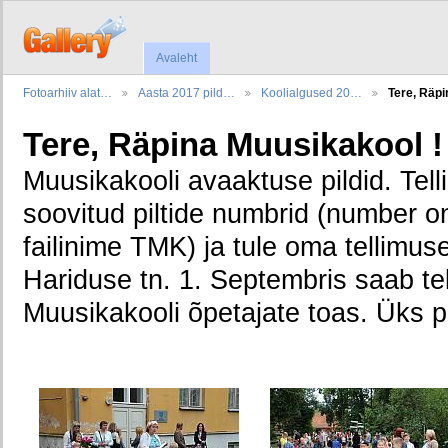
Avaleht
Fotoarhiiv alat…
Aasta 2017 pild…
Koolialgused 20…
Tere, Räp
Tere, Räpina Muusikakool !
Muusikakooli avaaktuse pildid. Telli
soovitud piltide numbrid (number on
failinime TMK) ja tule oma tellimus
Hariduse tn. 1. Septembris saab te
Muusikakooli õpetajate toas. Üks p