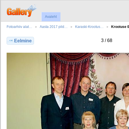
Avaleht
Fotoarhiiv alat…
Aasta 2017 pild…
Karaski-Krootus…
Krootuse 
3 / 68
Eelmine