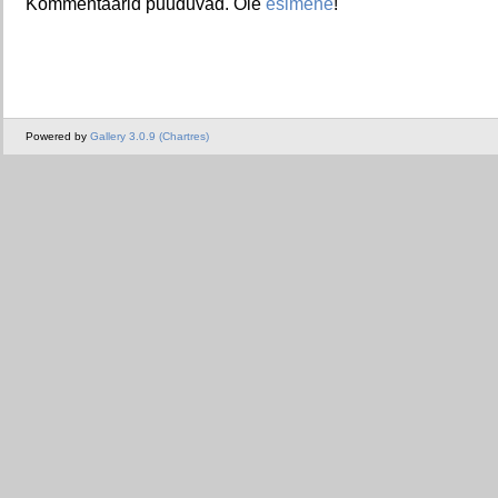
Kommentaarid puuduvad. Ole
esimene
!
Powered by
Gallery 3.0.9 (Chartres)