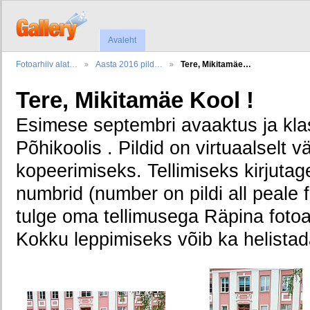
Avaleht
Fotoarhiiv alat…
Aasta 2016 pild…
Tere, Mikitamäe…
Tere, Mikitamäe Kool !
Esimese septembri avaaktus ja klas
Põhikoolis . Pildid on virtuaalselt 
kopeerimiseks. Tellimiseks kirjutage
numbrid (number on pildi all peale fa
tulge oma tellimusega Räpina fotoat
Kokku leppimiseks võib ka helista