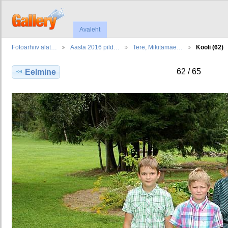
Avaleht
Fotoarhiiv alat…
Aasta 2016 pild…
Tere, Mikitamäe…
Kooli (62)
62 / 65
Eelmine