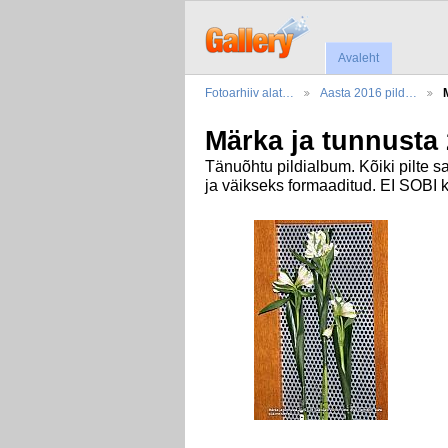
Avaleht
Fotoarhiiv alat…
Aasta 2016 pild…
Märka ja tunnusta
Tänuõhtu pildialbum. Kõiki pilte s
ja väikseks formaaditud. EI SOBI k