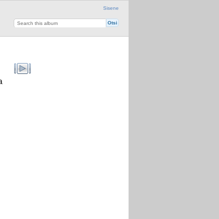
Sisene
a