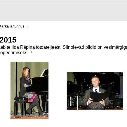
Märka ja tunnus…
 2015
aab tellida Räpina fotoateljeest. Siinolevad pildid on vesimärgig
opeerimiseks !!!