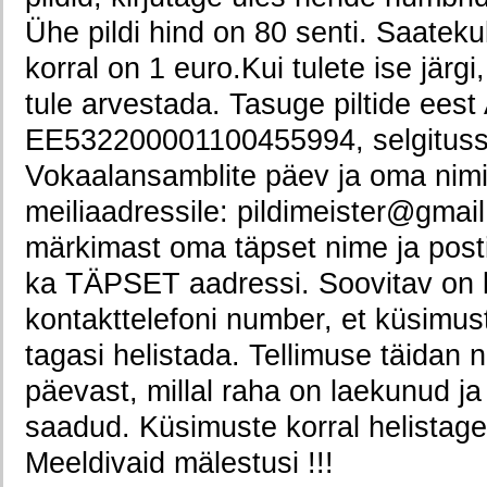
Ühe pildi hind on 80 senti. Saateku
korral on 1 euro.Kui tulete ise järgi
tule arvestada. Tasuge piltide eest
EE532200001100455994, selgituss
Vokaalansamblite päev ja oma nimi
meiliaadressile: pildimeister@gmai
märkimast oma täpset nime ja posti
ka TÄPSET aadressi. Soovitav on ki
kontakttelefoni number, et küsimust
tagasi helistada. Tellimuse täidan 
päevast, millal raha on laekunud ja 
saadud. Küsimuste korral helistag
Meeldivaid mälestusi !!!