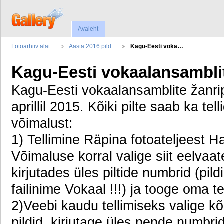
Avaleht
Fotoarhiiv alat…
Aasta 2016 pild…
Kagu-Eesti voka…
Kagu-Eesti vokaalansambli
Kagu-Eesti vokaalansamblite žanri
aprillil 2015. Kõiki pilte saab ka tel
võimalust:
1) Tellimine Räpina fotoateljeest Ha
Võimaluse korral valige siit eelvaate
kirjutades üles piltide numbrid (pil
failinime Vokaal !!!) ja tooge oma t
2)Veebi kaudu tellimiseks valige kõ
pildid, kirjutage üles nende numbri