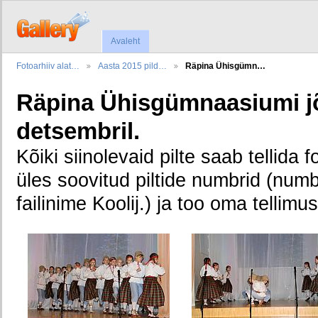
Avaleht
Fotoarhiiv alat…
Aasta 2015 pild…
Räpina Ühisgümn…
Räpina Ühisgümnaasiumi jõ
detsembril.
Kõiki siinolevaid pilte saab tellida f
üles soovitud piltide numbrid (numbe
failinime Koolij.) ja too oma tellimu