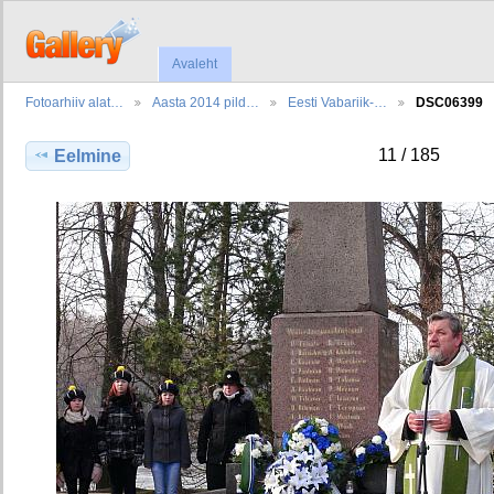
Avaleht
Fotoarhiiv alat…
Aasta 2014 pild…
Eesti Vabariik-…
DSC06399
11 / 185
Eelmine