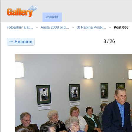
Avaleht
Fotoarhiiv alat…
Aasta 2008 pild…
3) Räpina Postk…
Post 006
8 / 26
Eelmine