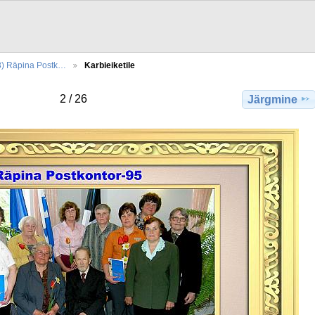
3) Räpina Postk…
Karbieiketile
2 / 26
Järgmine