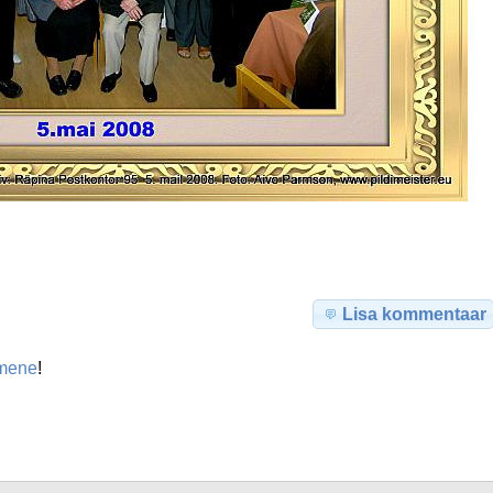
Lisa kommentaar
mene
!