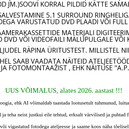
D JM.)SOOVI KORRAL PILDID KÄTTE SAMAL
SALVESTAMINE 5.1 SURROUND RINGHELIG
GA VARUSTATUD DVD PLAADI VÕI FULL H
KAAMERAKASSETTIDE MATERJALI DIGITEER
DVD VÕI VIDEOFAILI MÄLUPULGALE VÕI 
UDEL RÄPINA ÜRITUSTEST. MILLISTEL NI
HEL SAAB VAADATA NÄITEID ATELJEETÖÖ
JA FOTOMONTAAŽIST , EHK NÄITUSE "A.P
UUS VÕIMALUS, alates
2026. aastast !!!
oogia, ehk AI võimaldab taastada lootusetult tuhmu
nud, luitu
 ja teha neist justkui eile tehtud, erksalt värvilised ja puhtad 
õi vigastatud fotodega ateljeesse ja saame koos näha tõeliselt