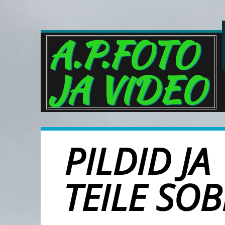
A.P.FOTO
JA VIDEO
PILDID J
TEILE SOB