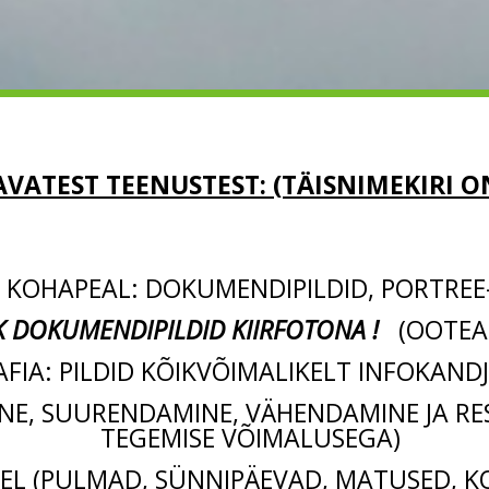
VATEST TEENUSTEST: (TÄISNIMEKIRI O
 KOHAPEAL: DOKUMENDIPILDID, PORTREE-
K DOKUMENDIPILDID KIIRFOTONA !
(OOTEAE
IA: PILDID KÕIKVÕIMALIKELT INFOKANDJ
NE, SUURENDAMINE, VÄHENDAMINE JA RES
TEGEMISE VÕIMALUSEGA)
SEL (PULMAD, SÜNNIPÄEVAD, MATUSED, 