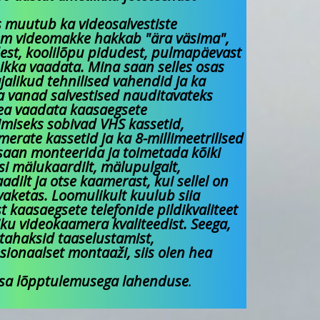
muutub ka videosalvestiste
kem videomakke hakkab "ära väsima",
est, koolilõpu pidudest, pulmapäevast
s ikka vaadata. Mina saan selles osas
jalikud tehnilised vahendid ja ka
a vanad salvestised nauditavateks
ea vaadata kaasaegsete
imiseks sobivad VHS kassetid,
erate kassetid ja ka 8-millimeetrilised
e saan monteerida ja toimetada kõiki
isi mälukaardilt, mälupulgalt,
dilt ja otse kaamerast, kui sellel on
vaketas. Loomulikult kuulub siia
st kaasaegsete telefonide pildikvaliteet
ku videokaamera kvaliteedist. Seega,
s tahaksid taaselustamist,
sionaalset montaaži, siis olen hea
a lõpptulemusega lahenduse
.