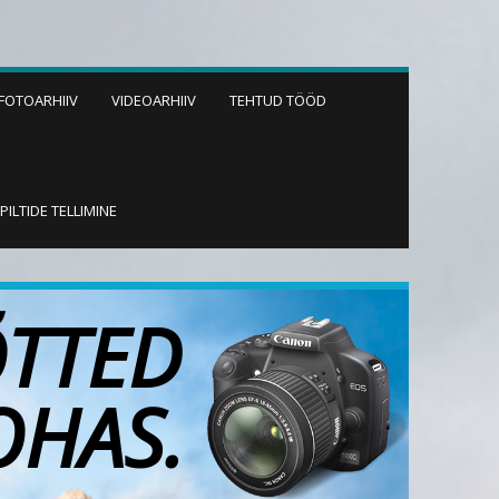
FOTOARHIIV
VIDEOARHIIV
TEHTUD TÖÖD
PILTIDE TELLIMINE
ÕTTED
OHAS.