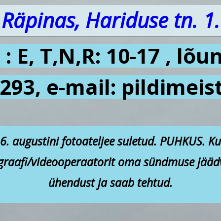
 Räpinas, Hariduse tn. 
: E, T,N,R: 10-17 , lõu
293, e-mail: pildime
16. augustini fotoateljee suletud. PUHKUS. Ku
tograafi/videooperaatorit oma sündmuse jääd
ühendust ja saab tehtud.