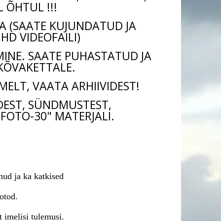
 ÕHTUL !!!
A (SAATE KUJUNDATUD JA
D VIDEOFAILI)
IMINE. SAATE PUHASTATUD JA
KÕVAKETTALE.
MELT, VAATA ARHIIVIDEST!
DEST, SÜNDMUSTEST,
.FOTO-30" MATERJALI.
nud ja ka katkised
fotod.
 imelisi tulemusi.