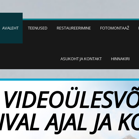
AVALEHT
TEENUSED
RESTAUREERIMINE
FOTOMONTAAŽ
ASUKOHT JA KONTAKT
HINNAKIRI
A VIDEOÜLESV
IVAL AJAL JA K