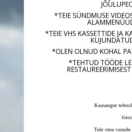
JÕULUPEO
*TEIE SÜNDMUSE VIDEO
ALAMMENÜÜDE
*TEIE VHS KASSETTIDE JA 
KUJUNDATUD 
*OLEN OLNUD KOHAL PALJ
*TEHTUD TÖÖDE LE
RESTAUREERIMISEST 
Kaasaegne tehnol
fotod
Tule oma vanade v