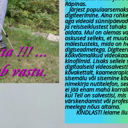
Räpinas.
Järjest populaarsemaks 
digiteerimine. Aina roh
aga videoid sünnipäevad
ja reisiseiklustest tahak
aidata. Mul on olemas va
oskused selleks, et muut
mälestusteks, mida on h
digiseadmetega. Digiteer
kõikvõimalikud videokaam
kinofilmid. Lisaks sellel
digitaalseid videosalvest
kõvakettalt, kaamearaplaa
sisemälu või sisemine kõ
nimekirja nutitelefon, se
ei jää enam maha korrali
kui Teil on salvestisi, mi
värskendamist või profes
meelega nõus aitama.
KINDLASTI leiame ilus