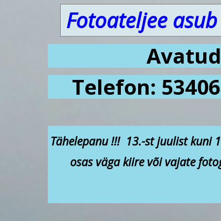
Fotoateljee asub
Avatud 
Telefon: 53406
Tähelepanu !!! 13.-st juulist kuni 
osas väga kiire või vajate fo