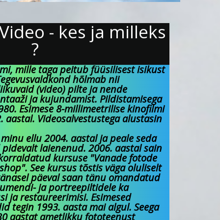
 Video - kes ja milleks
?
mi, mille taga peitub füüsilisest isikust
 Tegevusvaldkond hõlmab nii
liikuvaid (video) pilte ja nende
ontaaži ja kujundamist. Pildistamisega
80. Esimese 8-millimeetrilise kinofilmi
. aastal. Videosalvestustega alustasin
 minu ellu 2004. aastal ja peale seda
 pidevalt laienenud. 2006. aastal sain
 korraldatud kursuse "Vanade fotode
hop". See kursus tõstis väga oluliselt
 tänasel päeval saan tänu omandatud
umendi- ja portreepiltidele ka
si ja restaureerimisi. Esimesed
d tegin 1993. aasta mai algul. Seega
 30 aastat ametlikku fototeenust