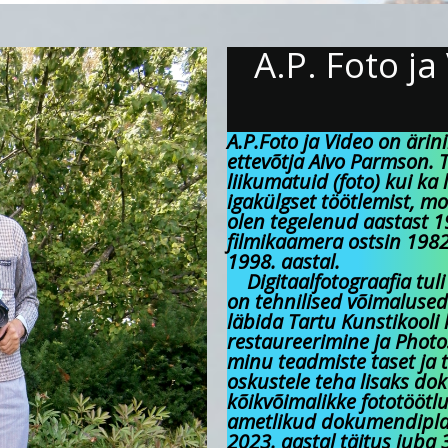
A.P. Foto ja
A.P.Foto ja Video on ärini
ettevõtja Aivo Parmson.
liikumatuid (foto) kui ka 
igakülgset töötlemist, m
olen tegelenud aastast 19
filmikaamera ostsin 1982
1998. aastal.
Digitaalfotograafia tuli
on tehnilised võimalused
läbida Tartu Kunstikooli
restaureerimine ja Photos
minu teadmiste taset ja
oskustele teha lisaks dok
kõikvõimalikke fototöötlu
ametlikud dokumendipldi
2023. aastal täitus juba